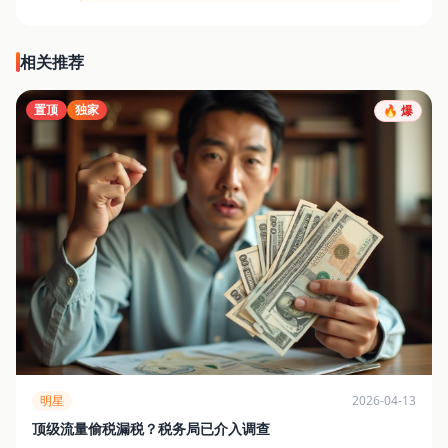
相关推荐
置顶
独家
🔥 爆
明星
2026-04-13
顶级流量偷税漏税？税务局已介入调查