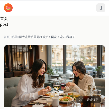
跳过导航
🍉
首页
post
首页
明星
两大流量明星同框被拍！网友：这CP我磕了
约 1 分钟读完