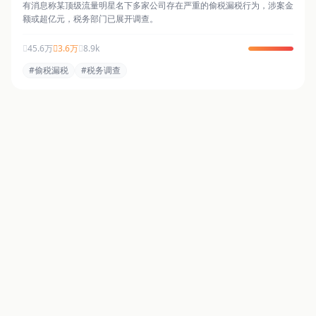
有消息称某顶级流量明星名下多家公司存在严重的偷税漏税行为，涉案金
额或超亿元，税务部门已展开调查。
45.6万
3.6万
8.9k
#偷税漏税
#税务调查