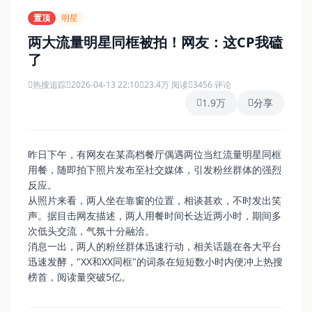
置顶
明星
两大流量明星同框被拍！网友：这CP我磕
了
热搜追踪
2026-04-13 22:10
23.4万 阅读
3456 评论
1.9万
分享
昨日下午，有网友在某高档餐厅偶遇两位当红流量明星同框
用餐，随即拍下照片发布至社交媒体，引发粉丝群体的强烈
反应。
从照片来看，两人坐在靠窗的位置，相谈甚欢，不时发出笑
声。据目击网友描述，两人用餐时间长达近两小时，期间多
次低头交流，气氛十分融洽。
消息一出，两人的粉丝群体迅速行动，相关话题在各大平台
迅速发酵，"XX和XX同框"的词条在短短数小时内便冲上热搜
榜首，阅读量突破5亿。