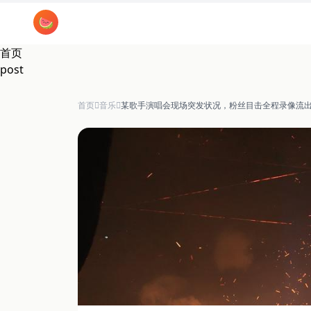
跳过导航
🍉
首页
post
首页
音乐
某歌手演唱会现场突发状况，粉丝目击全程录像流