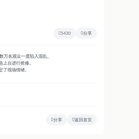
5430
分享
场数万名观众一度陷入混乱。
急上台进行抢修。
定了现场情绪。
分享
返回首页