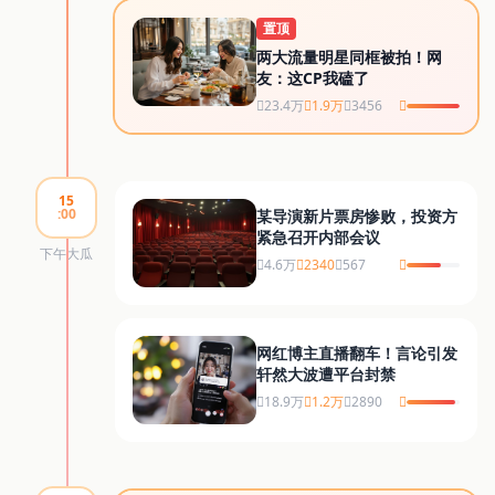
置顶
两大流量明星同框被拍！网
友：这CP我磕了
23.4万
1.9万
3456
15
:00
某导演新片票房惨败，投资方
紧急召开内部会议
下午大瓜
4.6万
2340
567
网红博主直播翻车！言论引发
轩然大波遭平台封禁
18.9万
1.2万
2890