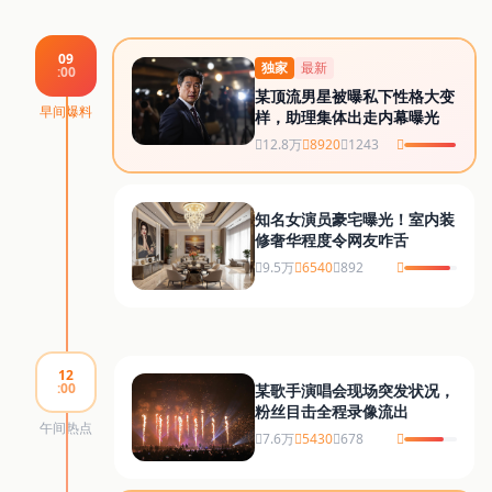
某女星婚变！与富商丈夫离婚内幕首次曝光
31.2万 围观
2.5万 点赞
5678 评论
2026-04-13 16:20
09
独家
最新
:00
立即吃瓜
某顶流男星被曝私下性格大变
早间爆料
样，助理集体出走内幕曝光
12.8万
8920
1243
知名女演员豪宅曝光！室内装
修奢华程度令网友咋舌
9.5万
6540
892
12
:00
某歌手演唱会现场突发状况，
粉丝目击全程录像流出
午间热点
7.6万
5430
678