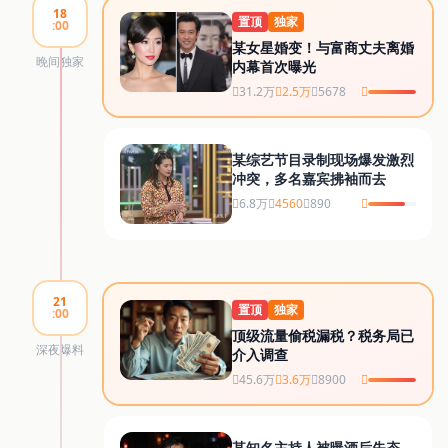
18
置顶
独家
:00
某女星婚变！与富商丈夫离婚
晚间独家
内幕首次曝光
31.2万
2.5万
5678
某综艺节目录制现场爆发激烈
冲突，多名嘉宾拂袖而去
6.8万
4560
890
21
置顶
独家
:00
顶级流量偷税漏税？税务局已
深夜爆料
介入调查
45.6万
3.6万
8900
某知名主持人被曝酒后失态，