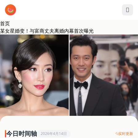
跳过导航
🍉
首页
某女星婚变！与富商丈夫离婚内幕首次曝光
今日最大瓜
独家
明星
今日时间轴
2026年4月14日
实时更新